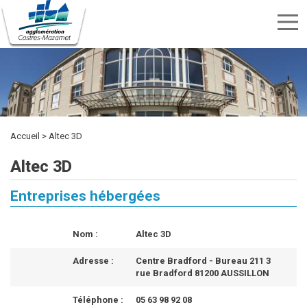
Menu
nav
Aller
Rechercher
au
Rechercher
TRANSPORTS
SPORTS
contenu
CULTURE
ENVIRONNEMENT
HABITAT
ÉTUDIER
DÉVELOPPEMENT
INTERCOMMUNALITÉ
MARCHÉS
PUBLICITÉ
OFFRES
KIOSQUE
ET
ET
ECONOMIQUE
PUBLICS
principal
DES
D'EMPLOI
LOISIRS
DÉCHETS
ACTES
Accueil
Altec 3D
Altec 3D
Entreprises hébergées
Nom :
Altec 3D
Adresse :
Centre Bradford - Bureau 211 3
rue Bradford 81200 AUSSILLON
Téléphone :
05 63 98 92 08