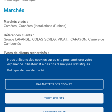
Marchés
Marchés visés :
Carrières, Gravières (Installations d’usines)
Références clients :
Groupe LAFARGE, COLAS SCREG, VICAT…CARAYON, Carrière de
Cambonnès
Types de clients recherchés :
Propriétaires d’installation de carrières et gravières
Nous utilisons des cookies sur ce site pour améliorer votre
expérience utilisateur et a des fins d'analyses statistiques.
Sous-traitants et partenaires actuels :
METSO MINERALS / SKAKO. VIBRATION
Politique de confidentialité
PARAMÈTRES DES COOKIES
TOUT REFUSER
Pied
Mentions légales
Contact
de
L'agglo sur les réseaux sociaux