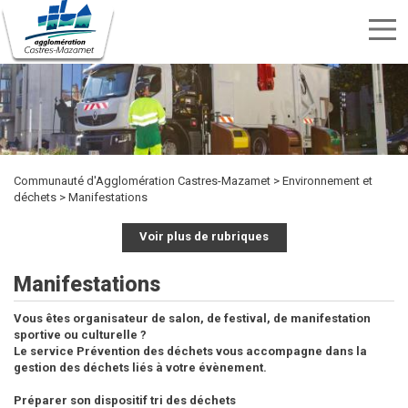
Menu
nav
Aller
Rechercher
au
Rechercher
TRANSPORTS
SPORTS
contenu
CULTURE
ENVIRONNEMENT
HABITAT
ÉTUDIER
DÉVELOPPEMENT
INTERCOMMUNALITÉ
MARCHÉS
PUBLICITÉ
OFFRES
KIOSQUE
ET
ET
ECONOMIQUE
PUBLICS
principal
DES
D'EMPLOI
LOISIRS
DÉCHETS
ACTES
Communauté d'Agglomération Castres-Mazamet
Environnement et
déchets
Manifestations
Voir plus de rubriques
Manifestations
Vous êtes organisateur de salon, de festival, de manifestation
sportive ou culturelle ?
Le service Prévention des déchets vous accompagne dans la
gestion des déchets liés à votre évènement.
Préparer son dispositif tri des déchets