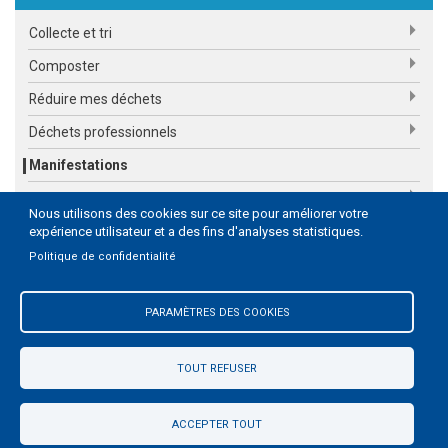
Collecte et tri
Composter
Réduire mes déchets
Déchets professionnels
Manifestations
Plan Climat Air Energie Territorial
Nous utilisons des cookies sur ce site pour améliorer votre
Nous contacter
expérience utilisateur et a des fins d'analyses statistiques.
Politique de confidentialité
Eau et assainissement
PARAMÈTRES DES COOKIES
TOUT REFUSER
Pied
Mentions légales
Contact
de
L'agglo sur les réseaux sociaux
page
ACCEPTER TOUT
Communauté d'agglomération de Castres-Mazamet © 2019