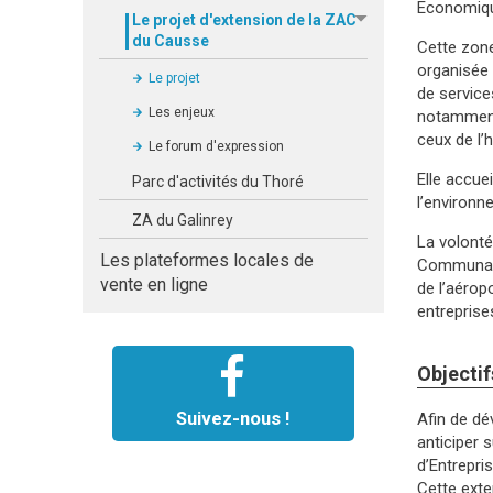
Economiqu
Le projet d'extension de la ZAC
du Causse
Cette zone
organisée 
Le projet
de service
Les enjeux
notamment
ceux de l’h
Le forum d'expression
Elle accue
Parc d'activités du Thoré
l’environn
ZA du Galinrey
La volonté
Les plateformes locales de
Communauté
vente en ligne
de l’aérop
entreprise
Objectif
Suivez-nous !
Afin de dé
anticiper 
d’Entrepris
Cette exte