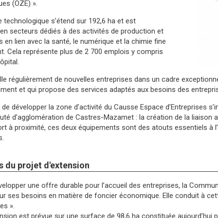
es (OZE) ».
 technologique s’étend sur 192,6 ha et est
en secteurs dédiés à des activités de production et
s en lien avec la santé, le numérique et la chimie fine
. Cela représente plus de 2 700 emplois y compris
ôpital.
ille régulièrement de nouvelles entreprises dans un cadre exceptionn
ement et qui propose des services adaptés aux besoins des entreprise
 de développer la zone d’activité du Causse Espace d’Entreprises s’i
 d’agglomération de Castres-Mazamet : la création de la liaison a
ort à proximité, ces deux équipements sont des atouts essentiels à l’
s.
s du projet d'extension
velopper une offre durable pour l’accueil des entreprises, la Com
sur ses besoins en matière de foncier économique. Elle conduit à cett
es ».
nsion est prévue sur une surface de 98,6 ha constituée aujourd’hui