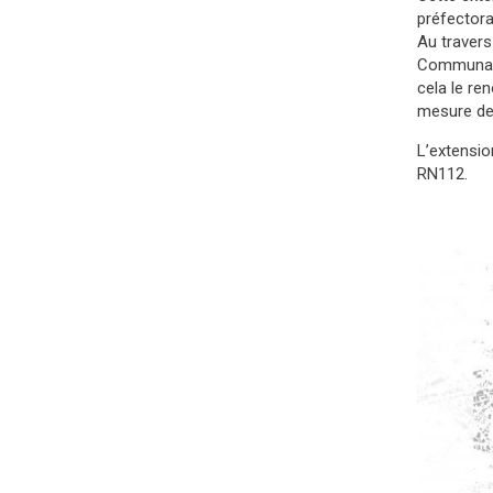
préfector
Au traver
Communaut
cela le re
mesure de 
L’extensio
RN112.