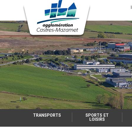
Menu
nav
Aller
au
contenu
principal
TRANSPORTS
SPORTS ET
LOISIRS