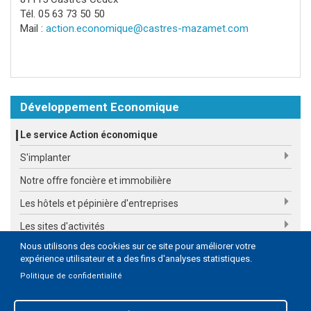
Tél. 05 63 73 50 50
Mail :
action.economique
@castres-mazamet.com
Développement Economique
Le service Action économique
S'implanter
Notre offre foncière et immobilière
Les hôtels et pépinière d'entreprises
Les sites d'activités
Nous utilisons des cookies sur ce site pour améliorer votre
Les plateformes locales de vente en ligne
expérience utilisateur et a des fins d'analyses statistiques.
Politique de confidentialité