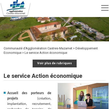
Menu
nav
Aller
Rechercher
au
Rechercher
TRANSPORTS
SPORTS
contenu
CULTURE
ENVIRONNEMENT
HABITAT
ÉTUDIER
DÉVELOPPEMENT
INTERCOMMUNALITÉ
MARCHÉS
PUBLICITÉ
OFFRES
KIOSQUE
ET
ET
ECONOMIQUE
PUBLICS
principal
DES
D'EMPLOI
LOISIRS
DÉCHETS
ACTES
Communauté d'Agglomération Castres-Mazamet
Développement
Economique
Le service Action économique
Voir plus de rubriques
Le service Action économique
Accueil des porteurs de
projets
(création,
implantation, recrutement,