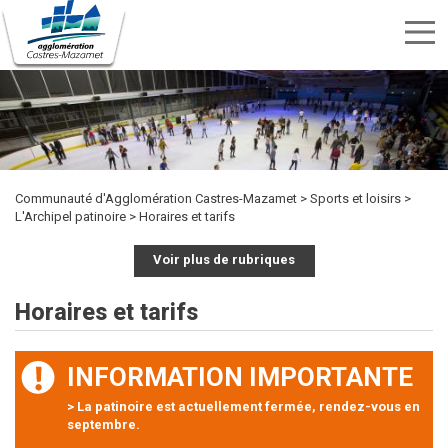
Menu
nav
Aller
Rechercher
au
Rechercher
TRANSPORTS
SPORTS
contenu
CULTURE
ENVIRONNEMENT
HABITAT
ÉTUDIER
DÉVELOPPEMENT
INTERCOMMUNALITÉ
MARCHÉS
PUBLICITÉ
OFFRES
KIOSQUE
ET
ET
ECONOMIQUE
PUBLICS
principal
DES
D'EMPLOI
LOISIRS
DÉCHETS
ACTES
Communauté d'Agglomération Castres-Mazamet
Sports et loisirs
L'Archipel patinoire
Horaires et tarifs
Voir plus de rubriques
Horaires et tarifs
INFORMATION IMPORTANTE
> La patinoire est actuellement fermée, rendez-vous en
septembre.