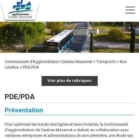
Menu
nav
Aller
Rechercher
au
Rechercher
TRANSPORTS
SPORTS
contenu
CULTURE
ENVIRONNEMENT
HABITAT
ÉTUDIER
DÉVELOPPEMENT
INTERCOMMUNALITÉ
MARCHÉS
PUBLICITÉ
OFFRES
KIOSQUE
ET
ET
ECONOMIQUE
PUBLICS
principal
DES
D'EMPLOI
LOISIRS
DÉCHETS
ACTES
Communauté d'Agglomération Castres-Mazamet
Transports
Bus
Libellus
PDE/PDA
Voir plus de rubriques
PDE/PDA
Présentation
Pour optimiser les tracés des lignes et leurs horaires, la Communauté
d’agglomération de Castres-Mazamet a réalisé, en collaboration avec
certaines entreprises et administrations de son périmètre, une étude sur