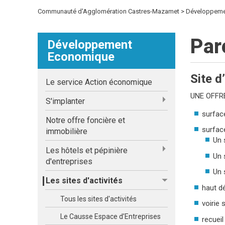
Communauté d'Agglomération Castres-Mazamet
Développeme
Par
Développement
Economique
Site d
Le service Action économique
UNE OFFR
S'implanter
surface
Notre offre foncière et
surface
immobilière
Un 
Les hôtels et pépinière
Un 
d'entreprises
Un 
Les sites d'activités
haut dé
Tous les sites d'activités
voirie 
Le Causse Espace d’Entreprises
recuei