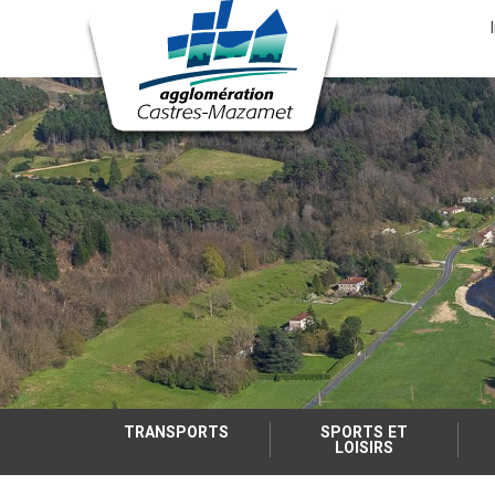
Menu
nav
Aller
au
contenu
principal
TRANSPORTS
SPORTS ET
LOISIRS