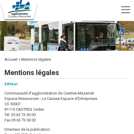
Menu
nav
Aller
Rechercher
au
Rechercher
TRANSPORTS
SPORTS
contenu
CULTURE
ENVIRONNEMENT
HABITAT
ÉTUDIER
DÉVELOPPEMENT
INTERCOMMUNALITÉ
MARCHÉS
PUBLICITÉ
OFFRES
KIOSQUE
ET
ET
ECONOMIQUE
PUBLICS
principal
DES
D'EMPLOI
LOISIRS
DÉCHETS
ACTES
Accueil
Mentions légales
Mentions légales
Editeur
Communauté d'agglomération de Castres-Mazamet
Espace Ressources - Le Causse Espace d'Entreprises
CS 50007
81115 CASTRES Cedex
Tél. 05 63 73 50 00
Fax 05 63 73 50 02
Directeur de la publication :