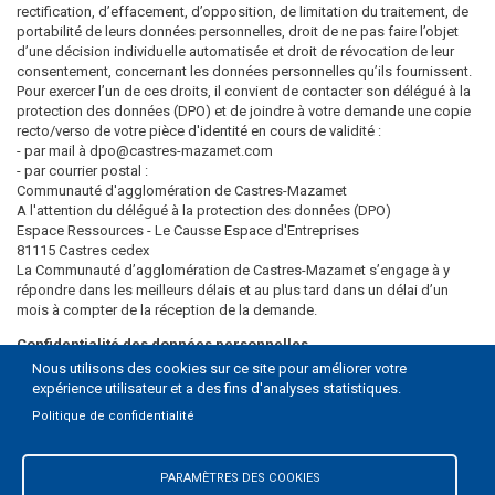
rectification, d’effacement, d’opposition, de limitation du traitement, de
portabilité de leurs données personnelles, droit de ne pas faire l’objet
d’une décision individuelle automatisée et droit de révocation de leur
consentement, concernant les données personnelles qu’ils fournissent.
Pour exercer l’un de ces droits, il convient de contacter son délégué à la
protection des données (DPO) et de joindre à votre demande une copie
recto/verso de votre pièce d'identité en cours de validité :
- par mail à dpo@castres-mazamet.com
- par courrier postal :
Communauté d'agglomération de Castres-Mazamet
A l'attention du délégué à la protection des données (DPO)
Espace Ressources - Le Causse Espace d'Entreprises
81115 Castres cedex
La Communauté d’agglomération de Castres-Mazamet s’engage à y
répondre dans les meilleurs délais et au plus tard dans un délai d’un
mois à compter de la réception de la demande.
Confidentialité des données personnelles
La Communauté d’agglomération de Castres-Mazamet garantit la
Nous utilisons des cookies sur ce site pour améliorer votre
confidentialité des données personnelles traitées et veille à ce que les
expérience utilisateur et a des fins d'analyses statistiques.
personnes autorisées à traiter lesdites données personnelles
Politique de confidentialité
s’engagent également à respecter cette obligation de confidentialité.
PARAMÈTRES DES COOKIES