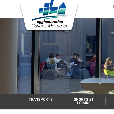
Menu
nav
Aller
au
contenu
principal
TRANSPORTS
SPORTS ET
LOISIRS