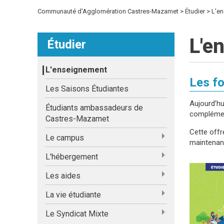
Communauté d'Agglomération Castres-Mazamet
Étudier
L'e
L'e
Étudier
L'enseignement
Les f
Les Saisons Étudiantes
Aujourd’hu
Étudiants ambassadeurs de
complémen
Castres-Mazamet
Cette offr
Le campus
maintenanc
L'hébergement
Les aides
La vie étudiante
Le Syndicat Mixte