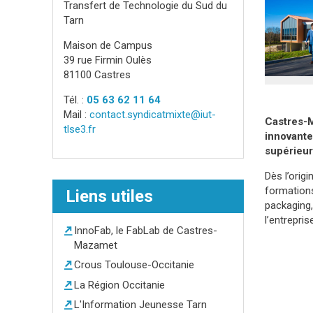
Transfert de Technologie du Sud du
Tarn
Maison de Campus
39 rue Firmin Oulès
81100 Castres
Tél. :
05 63 62 11 64
Mail :
contact.syndicatmixte@iut-
Castres-M
tlse3.fr
innovante
supérieur
Dès l’orig
formations
Liens utiles
packaging,
l’entrepri
InnoFab, le FabLab de Castres-
Mazamet
Crous Toulouse-Occitanie
La Région Occitanie
L'Information Jeunesse Tarn