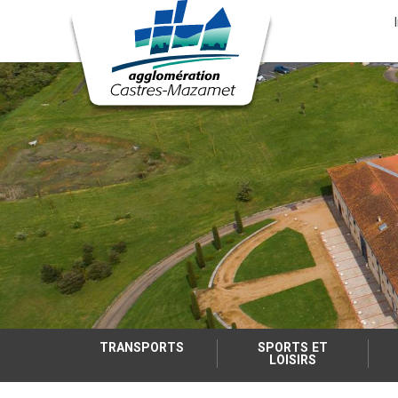
Menu
nav
Aller
au
contenu
principal
TRANSPORTS
SPORTS ET
LOISIRS