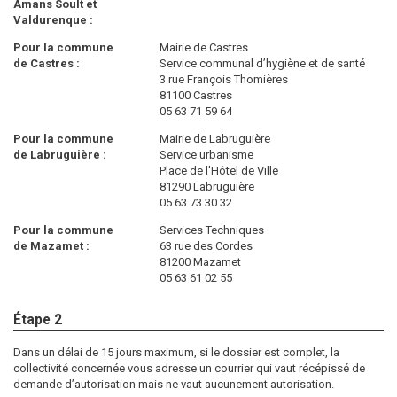
Amans Soult et
Valdurenque :
Pour la commune
Mairie de Castres
de Castres :
Service communal d’hygiène et de santé
3 rue François Thomières
81100 Castres
05 63 71 59 64
Pour la commune
Mairie de Labruguière
de Labruguière :
Service urbanisme
Place de l'Hôtel de Ville
81290 Labruguière
05 63 73 30 32
Pour la commune
Services Techniques
de Mazamet :
63 rue des Cordes
81200 Mazamet
05 63 61 02 55
Étape 2
Dans un délai de 15 jours maximum, si le dossier est complet, la
collectivité concernée vous adresse un courrier qui vaut récépissé de
demande d’autorisation mais ne vaut aucunement autorisation.