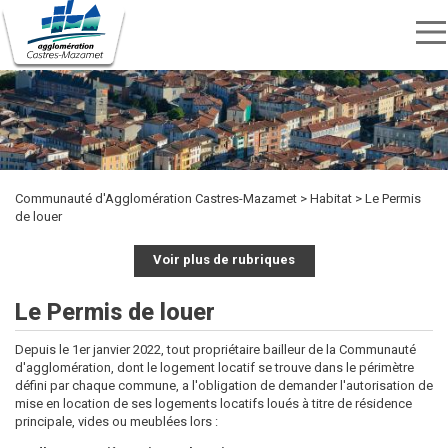
Menu
nav
Aller
Rechercher
au
Rechercher
TRANSPORTS
SPORTS
contenu
CULTURE
ENVIRONNEMENT
HABITAT
ÉTUDIER
DÉVELOPPEMENT
INTERCOMMUNALITÉ
MARCHÉS
PUBLICITÉ
OFFRES
KIOSQUE
ET
ET
ECONOMIQUE
PUBLICS
principal
DES
D'EMPLOI
LOISIRS
DÉCHETS
ACTES
Communauté d'Agglomération Castres-Mazamet
Habitat
Le Permis
de louer
Voir plus de rubriques
Le Permis de louer
Depuis le 1er janvier 2022, tout propriétaire bailleur de la Communauté
d'agglomération, dont le logement locatif se trouve dans le périmètre
défini par chaque commune, a l'obligation de demander l'autorisation de
mise en location de ses logements locatifs loués à titre de résidence
principale, vides ou meublées lors :