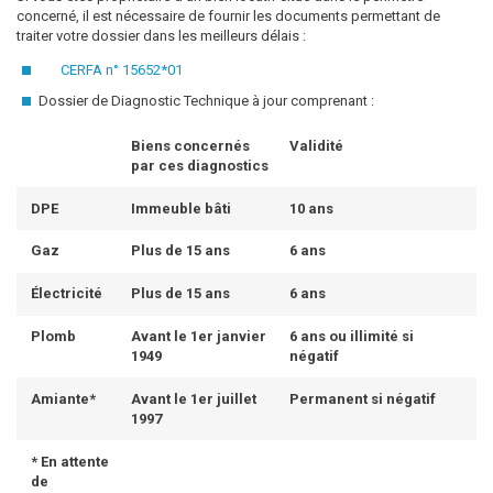
concerné, il est nécessaire de fournir les documents permettant de
traiter votre dossier dans les meilleurs délais :
CERFA n° 15652*01
Dossier de Diagnostic Technique à jour comprenant :
Biens concernés
Validité
par ces diagnostics
DPE
Immeuble bâti
10 ans
Gaz
Plus de 15 ans
6 ans
Électricité
Plus de 15 ans
6 ans
Plomb
Avant le 1er janvier
6 ans ou illimité si
1949
négatif
Amiante*
Avant le 1er juillet
Permanent si négatif
1997
* En attente
de