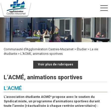
Menu
nav
Aller
Rechercher
au
Rechercher
TRANSPORTS
SPORTS
contenu
CULTURE
ENVIRONNEMENT
HABITAT
ÉTUDIER
DÉVELOPPEMENT
INTERCOMMUNALITÉ
MARCHÉS
PUBLICITÉ
OFFRES
KIOSQUE
ET
ET
ECONOMIQUE
PUBLICS
principal
DES
D'EMPLOI
LOISIRS
DÉCHETS
ACTES
Communauté d'Agglomération Castres-Mazamet
Étudier
La vie
étudiante
L’ACME, animations sportives
Voir plus de rubriques
L’ACMÉ, animations sportives
L’ACMÉ
L’association étudiante ACMÉ* propose avec le soutien du
Syndicat mixte, un programme d’animations sportives durant
toute l’année (réactualisée à chaque rentrée universitaire) :