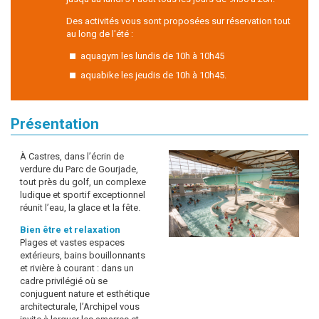
Des activités vous sont proposées sur réservation tout
au long de l'été :
aquagym les lundis de 10h à 10h45
aquabike les jeudis de 10h à 10h45.
Présentation
À Castres, dans l’écrin de
verdure du Parc de Gourjade,
tout près du golf, un complexe
ludique et sportif exceptionnel
réunit l’eau, la glace et la fête.
Bien être et relaxation
Plages et vastes espaces
extérieurs, bains bouillonnants
et rivière à courant : dans un
cadre privilégié où se
conjuguent nature et esthétique
architecturale, l’Archipel vous