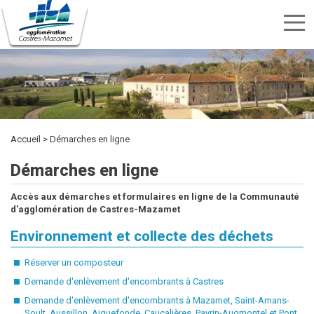
Menu
nav
Aller
Rechercher
au
Rechercher
TRANSPORTS
SPORTS
contenu
CULTURE
ENVIRONNEMENT
HABITAT
ÉTUDIER
DÉVELOPPEMENT
INTERCOMMUNALITÉ
MARCHÉS
PUBLICITÉ
OFFRES
KIOSQUE
ET
ET
ECONOMIQUE
PUBLICS
principal
DES
D'EMPLOI
LOISIRS
DÉCHETS
ACTES
Accueil
Démarches en ligne
Démarches en ligne
Accès aux démarches et formulaires en ligne de la Communauté
d'agglomération de Castres-Mazamet
Environnement et collecte des déchets
Réserver un composteur
Demande d'enlèvement d'encombrants à Castres
Demande d'enlèvement d'encombrants à Mazamet, Saint-Amans-
Soult, Aussillon, Aiguefonde, Caucalières, Payrin-Augmontel et Pont