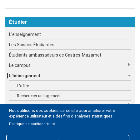
Étudier
L'enseignement
Les Saisons Étudiantes
Étudiants ambassadeurs de Castres-Mazamet
Le campus
L'hébergement
L'offre
Rechercher un logement
Les aides
Nous utilisons des cookies sur ce site pour améliorer votre
La vie étudiante
expérience utilisateur et a des fins d'analyses statistiques.
Politique de confidentialité
Le Syndicat Mixte