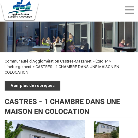
Menu
nav
Aller
Rechercher
au
Rechercher
TRANSPORTS
SPORTS
contenu
CULTURE
ENVIRONNEMENT
HABITAT
ÉTUDIER
DÉVELOPPEMENT
INTERCOMMUNALITÉ
MARCHÉS
PUBLICITÉ
OFFRES
KIOSQUE
ET
ET
ECONOMIQUE
PUBLICS
principal
DES
D'EMPLOI
LOISIRS
DÉCHETS
ACTES
Communauté d'Agglomération Castres-Mazamet
Étudier
L'hébergement
CASTRES - 1 CHAMBRE DANS UNE MAISON EN
COLOCATION
Voir plus de rubriques
CASTRES - 1 CHAMBRE DANS UNE
MAISON EN COLOCATION