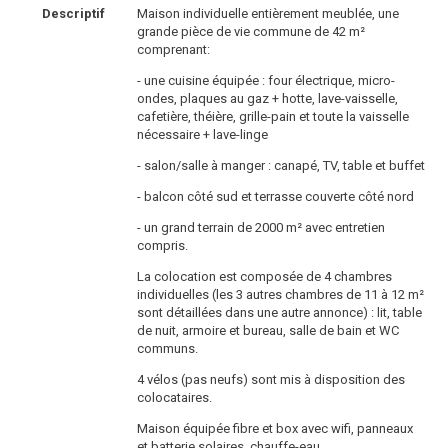
Descriptif
Maison individuelle entièrement meublée, une
grande pièce de vie commune de 42 m²
comprenant:
- une cuisine équipée : four électrique, micro-
ondes, plaques au gaz + hotte, lave-vaisselle,
cafetière, théière, grille-pain et toute la vaisselle
nécessaire + lave-linge
- salon/salle à manger : canapé, TV, table et buffet
- balcon côté sud et terrasse couverte côté nord
- un grand terrain de 2000 m² avec entretien
compris.
La colocation est composée de 4 chambres
individuelles (les 3 autres chambres de 11 à 12 m²
sont détaillées dans une autre annonce) : lit, table
de nuit, armoire et bureau, salle de bain et WC
communs.
4 vélos (pas neufs) sont mis à disposition des
colocataires.
Maison équipée fibre et box avec wifi, panneaux
et batterie solaires, chauffe-eau