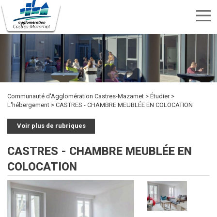
Menu
nav
Aller
Rechercher
au
Rechercher
TRANSPORTS
SPORTS
contenu
CULTURE
ENVIRONNEMENT
HABITAT
ÉTUDIER
DÉVELOPPEMENT
INTERCOMMUNALITÉ
MARCHÉS
PUBLICITÉ
OFFRES
KIOSQUE
ET
ET
ECONOMIQUE
PUBLICS
principal
DES
D'EMPLOI
LOISIRS
DÉCHETS
ACTES
Communauté d'Agglomération Castres-Mazamet
Étudier
L'hébergement
CASTRES - CHAMBRE MEUBLÉE EN COLOCATION
Voir plus de rubriques
CASTRES - CHAMBRE MEUBLÉE EN
COLOCATION