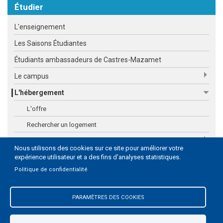
Étudier
L'enseignement
Les Saisons Étudiantes
Étudiants ambassadeurs de Castres-Mazamet
Le campus
L'hébergement
L'offre
Rechercher un logement
Les aides
Nous utilisons des cookies sur ce site pour améliorer votre
La vie étudiante
expérience utilisateur et a des fins d'analyses statistiques.
Politique de confidentialité
Le Syndicat Mixte
PARAMÈTRES DES COOKIES