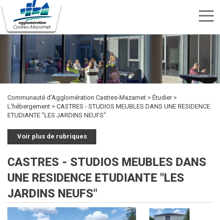
Menu
nav
Aller
Rechercher
au
Rechercher
TRANSPORTS
SPORTS
contenu
CULTURE
ENVIRONNEMENT
HABITAT
ÉTUDIER
DÉVELOPPEMENT
INTERCOMMUNALITÉ
MARCHÉS
PUBLICITÉ
OFFRES
KIOSQUE
ET
ET
ECONOMIQUE
PUBLICS
principal
DES
D'EMPLOI
LOISIRS
DÉCHETS
ACTES
Communauté d'Agglomération Castres-Mazamet
Étudier
L'hébergement
CASTRES - STUDIOS MEUBLES DANS UNE RESIDENCE
ETUDIANTE "LES JARDINS NEUFS"
Voir plus de rubriques
CASTRES - STUDIOS MEUBLES DANS
UNE RESIDENCE ETUDIANTE "LES
JARDINS NEUFS"