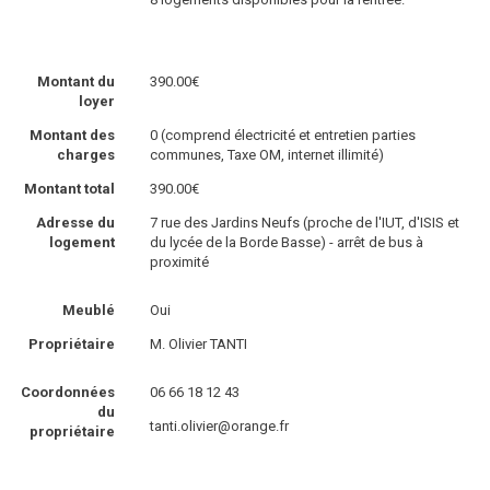
Montant du
390.00€
loyer
Montant des
0 (comprend électricité et entretien parties
charges
communes, Taxe OM, internet illimité)
Montant total
390.00€
Adresse du
7 rue des Jardins Neufs (proche de l'IUT, d'ISIS et
logement
du lycée de la Borde Basse) - arrêt de bus à
proximité
Meublé
Oui
Propriétaire
M. Olivier TANTI
Coordonnées
06 66 18 12 43
du
tanti.olivier@orange.fr
propriétaire