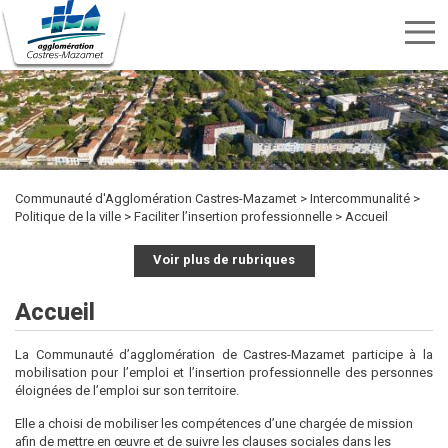
Menu
nav
Aller
Rechercher
au
Rechercher
TRANSPORTS
SPORTS
contenu
CULTURE
ENVIRONNEMENT
HABITAT
ÉTUDIER
DÉVELOPPEMENT
INTERCOMMUNALITÉ
MARCHÉS
PUBLICITÉ
OFFRES
KIOSQUE
ET
ET
ECONOMIQUE
PUBLICS
principal
DES
D'EMPLOI
LOISIRS
DÉCHETS
ACTES
Communauté d'Agglomération Castres-Mazamet
Intercommunalité
Politique de la ville
Faciliter l’insertion professionnelle
Accueil
Voir plus de rubriques
Accueil
La Communauté d’agglomération de Castres-Mazamet participe à la
mobilisation pour l’emploi et l’insertion professionnelle des personnes
éloignées de l’emploi sur son territoire.
Elle a choisi de mobiliser les compétences d’une chargée de mission
afin de mettre en œuvre et de suivre les clauses sociales dans les